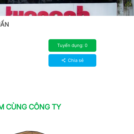
UẤN
Tuyển dụng:
0
Chia sẻ
ÀM CÙNG CÔNG TY