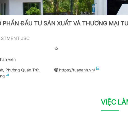
 PHẦN ĐẦU TƯ SẢN XUẤT VÀ THƯƠNG MẠI T
ESTMENT JSC
hân viên
nh, Phường Quán Trữ,
https://tuananh.vn/
òng
VIỆC L