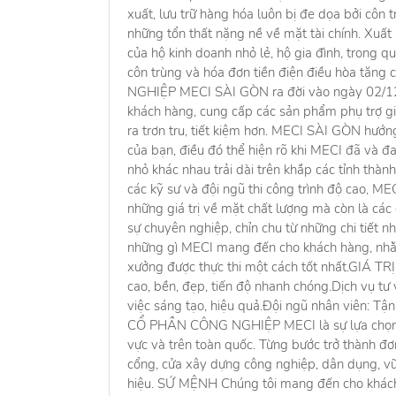
xuất, lưu trữ hàng hóa luôn bị đe dọa bởi côn tr
những tổn thất nặng nề về mặt tài chính. Xuấ
của hộ kinh doanh nhỏ lẻ, hộ gia đình, trong q
côn trùng và hóa đơn tiền điện điều hòa t
NGHIỆP MECI SÀI GÒN ra đời vào ngày 02/12/
khách hàng, cung cấp các sản phẩm phụ trợ giú
ra trơn tru, tiết kiệm hơn. MECI SÀI GÒN hư
của bạn, điều đó thể hiện rõ khi MECI đã và đ
nhỏ khác nhau trải dài trên khắp các tỉnh thà
các kỹ sư và đội ngũ thi công trình độ cao, 
những giá trị về mặt chất lượng mà còn là các
sự chuyên nghiệp, chỉn chu từ những chi tiết
những gì MECI mang đến cho khách hàng, nhằ
xưởng được thực thi một cách tốt nhất.GIÁ TR
cao, bền, đẹp, tiến độ nhanh chóng.Dịch vụ tư
việc sáng tạo, hiệu quả.Đội ngũ nhân viên: 
CỔ PHẦN CÔNG NGHIỆP MECI là sự lựa chọn ti
vực và trên toàn quốc. Từng bước trở thành đơ
cổng, cửa xây dựng công nghiệp, dân dụng, v
hiệu. SỨ MỆNH Chúng tôi mang đến cho khách 