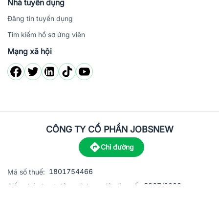
Nhà tuyển dụng
Đăng tin tuyển dụng
Tìm kiếm hồ sơ ứng viên
Mạng xã hội
CÔNG TY CỔ PHẦN JOBSNEW
Chỉ đường
1801754466
Mã số thuế:
5867/2023
Giấy phép hoạt động dịch vụ việc làm số:
C8-13 đường Nguyễn Chánh, khu dân cư Phú An, Phường H
Địa
chỉ: