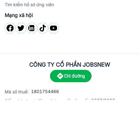
Tìm kiếm hồ sơ ứng viên
Mạng xã hội
CÔNG TY CỔ PHẦN JOBSNEW
Chỉ đường
1801754466
Mã số thuế:
5867/2023
Giấy phép hoạt động dịch vụ việc làm số:
C8-13 đường Nguyễn Chánh, khu dân cư Phú An, Phường H
Địa
chỉ:
© 2023 Jobsnew CO., LTD. All rights reserved.