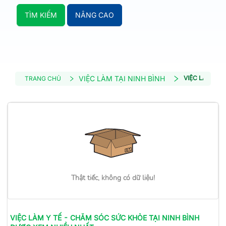
TÌM KIẾM
NÂNG CAO
VIỆC LÀM TẠI NINH BÌNH
VIỆC LÀM Y T
TRANG CHỦ
Thật tiếc, không có dữ liệu!
VIỆC LÀM
Y TẾ - CHĂM SÓC SỨC KHỎE
TẠI NINH BÌNH