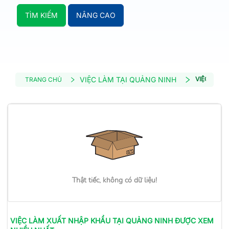
TÌM KIẾM
NÂNG CAO
VIỆC LÀM TẠI QUẢNG NINH
VIỆC LÀM 
TRANG CHỦ
Thật tiếc, không có dữ liệu!
VIỆC LÀM
XUẤT NHẬP KHẨU
TẠI QUẢNG NINH
ĐƯỢC XEM