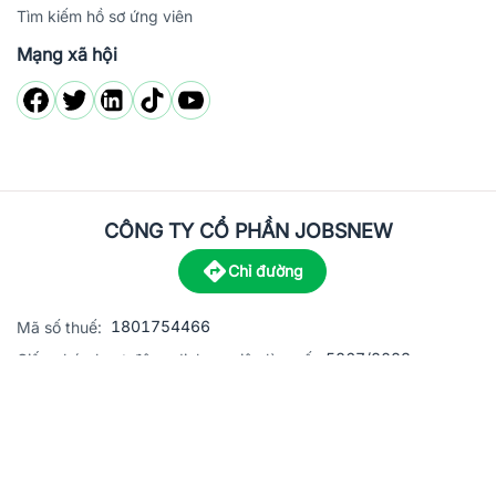
Tìm kiếm hồ sơ ứng viên
Mạng xã hội
CÔNG TY CỔ PHẦN JOBSNEW
Chỉ đường
1801754466
Mã số thuế:
5867/2023
Giấy phép hoạt động dịch vụ việc làm số:
C8-13 đường Nguyễn Chánh, khu dân cư Phú An, Phường H
Địa
chỉ:
© 2023 Jobsnew CO., LTD. All rights reserved.