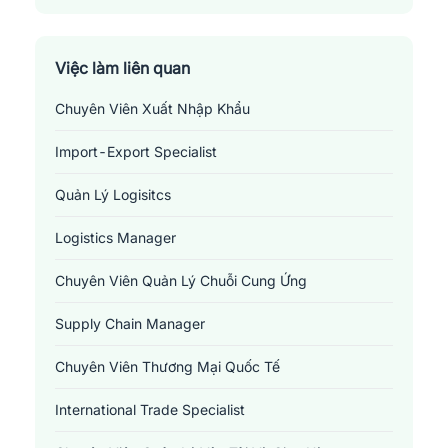
Thành Phố Hạ Long
Thành Phố Móng Cái
Việc làm liên quan
Chuyên Viên Xuất Nhập Khẩu
Thành Phố Uông Bí
Import-Export Specialist
Thị Xã Đông Triều
Quản Lý Logisitcs
Thị Xã Quảng Yên
Logistics Manager
Chuyên Viên Quản Lý Chuỗi Cung Ứng
Supply Chain Manager
Chuyên Viên Thương Mại Quốc Tế
International Trade Specialist