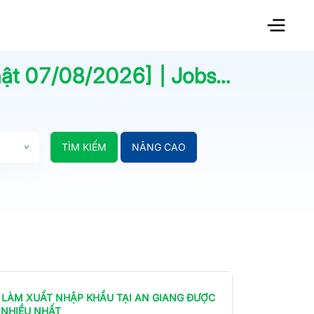
hật
07/08/2026
] | Jobsnew.vn
TÌM KIẾM
NÂNG CAO
 LÀM
XUẤT NHẬP KHẨU
TẠI AN GIANG
ĐƯỢC
 NHIỀU NHẤT