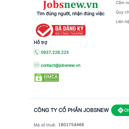
Cẩm na
Quy ch
Tìm đúng người, nhận đúng việc
Liên h
Hỗ trợ
0937.226.225
contact@jobsnew.vn
CÔNG TY CỔ PHẦN JOBSNEW
Ch
1801754466
Mã số thuế: