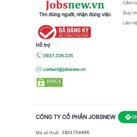
Cẩm na
Quy ch
Tìm đúng người, nhận đúng việc
Liên h
Hỗ trợ
0937.226.225
contact@jobsnew.vn
CÔNG TY CỔ PHẦN JOBSNEW
Ch
1801754466
Mã số thuế: