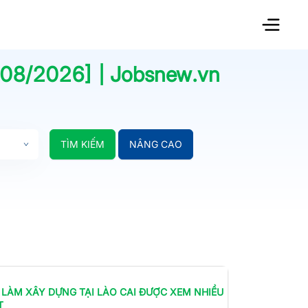
/08/2026
] | Jobsnew.vn
TÌM KIẾM
NÂNG CAO
 LÀM
XÂY DỰNG
TẠI LÀO CAI
ĐƯỢC XEM NHIỀU
T