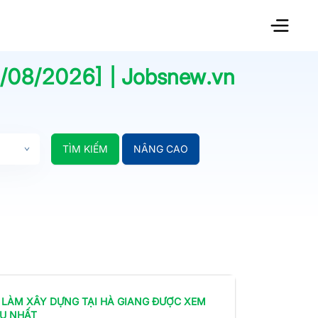
/08/2026
] | Jobsnew.vn
TÌM KIẾM
NÂNG CAO
 LÀM
XÂY DỰNG
TẠI HÀ GIANG
ĐƯỢC XEM
ỀU NHẤT