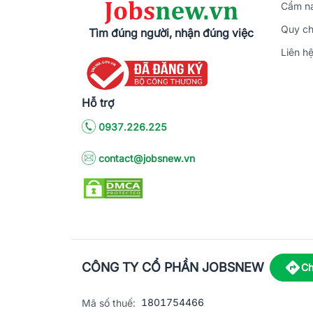
Cẩm na
Quy ch
Tìm đúng người, nhận đúng việc
Liên h
Hỗ trợ
0937.226.225
contact@jobsnew.vn
CÔNG TY CỔ PHẦN JOBSNEW
Ch
1801754466
Mã số thuế: