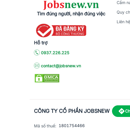
Cẩm na
Quy ch
Tìm đúng người, nhận đúng việc
Liên h
Hỗ trợ
0937.226.225
contact@jobsnew.vn
CÔNG TY CỔ PHẦN JOBSNEW
Ch
1801754466
Mã số thuế: