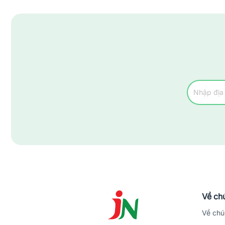
Huyện Trà Bồng
Huyện Tư Nghĩa
Thành Phố Quảng Ngãi
Về chú
Về chú