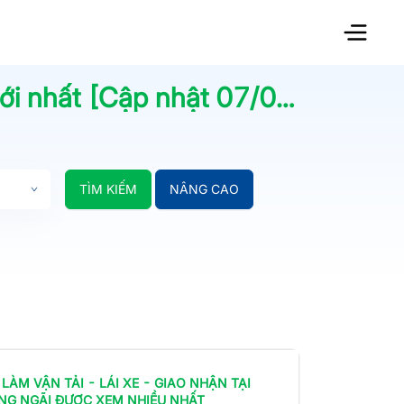
i nhất [Cập nhật
07/08/2026
] 
TÌM KIẾM
NÂNG CAO
 LÀM
VẬN TẢI - LÁI XE - GIAO NHẬN
TẠI
NG NGÃI
ĐƯỢC XEM NHIỀU NHẤT