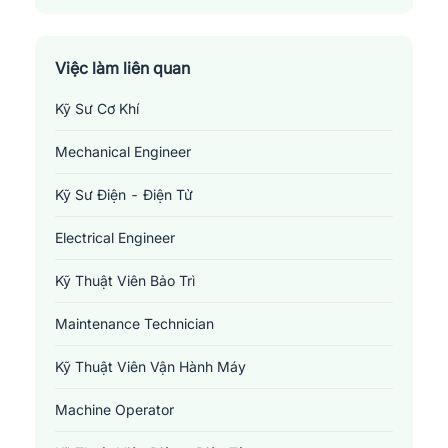
Thành Phố Hạ Long
Thành Phố Móng Cái
Việc làm liên quan
Kỹ Sư Cơ Khí
Thành Phố Uông Bí
Mechanical Engineer
Thị Xã Đông Triều
Kỹ Sư Điện - Điện Tử
Thị Xã Quảng Yên
Electrical Engineer
Kỹ Thuật Viên Bảo Trì
Maintenance Technician
Kỹ Thuật Viên Vận Hành Máy
Machine Operator