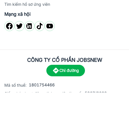
Tìm kiếm hồ sơ ứng viên
Mạng xã hội
CÔNG TY CỔ PHẦN JOBSNEW
Chỉ đường
1801754466
Mã số thuế:
5867/2023
Giấy phép hoạt động dịch vụ việc làm số:
C8-13 đường Nguyễn Chánh, khu dân cư Phú An, Phường H
Địa
chỉ:
© 2023 Jobsnew CO., LTD. All rights reserved.