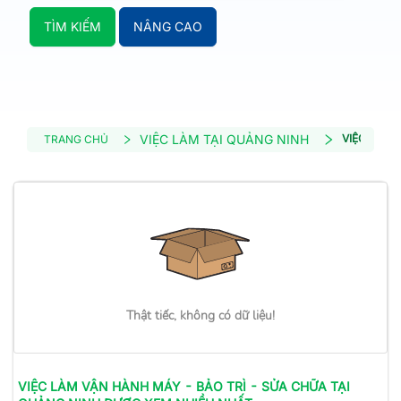
TÌM KIẾM
NÂNG CAO
VIỆC LÀM TẠI QUẢNG NINH
VIỆC LÀM 
TRANG CHỦ
Thật tiếc, không có dữ liệu!
VIỆC LÀM
VẬN HÀNH MÁY - BẢO TRÌ - SỬA CHỮA
TẠI