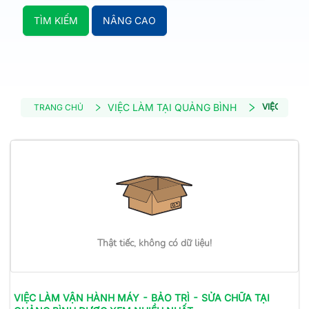
TÌM KIẾM
NÂNG CAO
VIỆC LÀM TẠI QUẢNG BÌNH
VIỆC LÀM 
TRANG CHỦ
Thật tiếc, không có dữ liệu!
VIỆC LÀM
VẬN HÀNH MÁY - BẢO TRÌ - SỬA CHỮA
TẠI