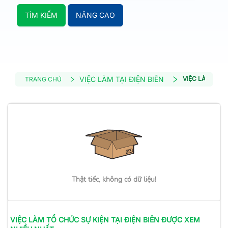
TÌM KIẾM
NÂNG CAO
VIỆC LÀM TẠI ĐIỆN BIÊN
VIỆC LÀM TỔ 
TRANG CHỦ
Thật tiếc, không có dữ liệu!
VIỆC LÀM
TỔ CHỨC SỰ KIỆN
TẠI ĐIỆN BIÊN
ĐƯỢC XEM