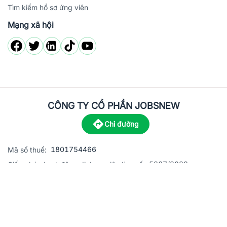
Tìm kiếm hồ sơ ứng viên
Mạng xã hội
CÔNG TY CỔ PHẦN JOBSNEW
Chỉ đường
1801754466
Mã số thuế:
5867/2023
Giấy phép hoạt động dịch vụ việc làm số:
C8-13 đường Nguyễn Chánh, khu dân cư Phú An, Phường H
Địa
chỉ:
© 2023 Jobsnew CO., LTD. All rights reserved.