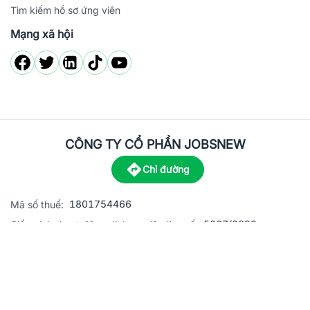
Tìm kiếm hồ sơ ứng viên
Mạng xã hội
CÔNG TY CỔ PHẦN JOBSNEW
Chỉ đường
1801754466
Mã số thuế:
5867/2023
Giấy phép hoạt động dịch vụ việc làm số:
C8-13 đường Nguyễn Chánh, khu dân cư Phú An, Phường H
Địa
chỉ:
© 2023 Jobsnew CO., LTD. All rights reserved.