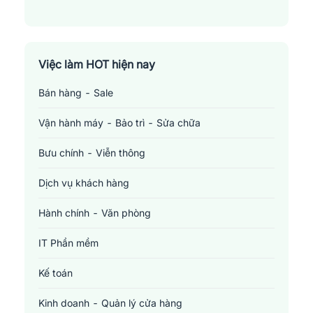
Huyện Thường Xuân
Huyện Tĩnh Gia
Việc làm HOT hiện nay
Huyện Triệu Sơn
Bán hàng - Sale
Huyện Vĩnh Lộc
Vận hành máy - Bảo trì - Sửa chữa
Huyện Yên Định
Bưu chính - Viễn thông
Thành Phố Thanh Hoá
Dịch vụ khách hàng
Thị Xã Bỉm Sơn
Hành chính - Văn phòng
Thị Xã Sầm Sơn
IT Phần mềm
Kế toán
Kinh doanh - Quản lý cửa hàng