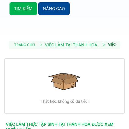
TÌM KIẾM
NÂNG CAO
VIỆC LÀM TẠI THANH HOÁ
VIỆC LÀM T
TRANG CHỦ
Thật tiếc, không có dữ liệu!
VIỆC LÀM
THỰC TẬP SINH
TẠI THANH HOÁ
ĐƯỢC XEM