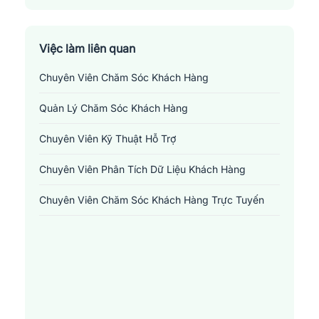
Huyện Ngọc Lặc
Huyện Như Thanh
Việc làm liên quan
Chuyên Viên Chăm Sóc Khách Hàng
Huyện Như Xuân
Quản Lý Chăm Sóc Khách Hàng
Huyện Nông Cống
Chuyên Viên Kỹ Thuật Hỗ Trợ
Huyện Quảng Xương
Chuyên Viên Phân Tích Dữ Liệu Khách Hàng
Huyện Quan Hoá
Chuyên Viên Chăm Sóc Khách Hàng Trực Tuyến
Huyện Quan Sơn
Huyện Thạch Thành
Huyện Thiệu Hoá
Huyện Thọ Xuân