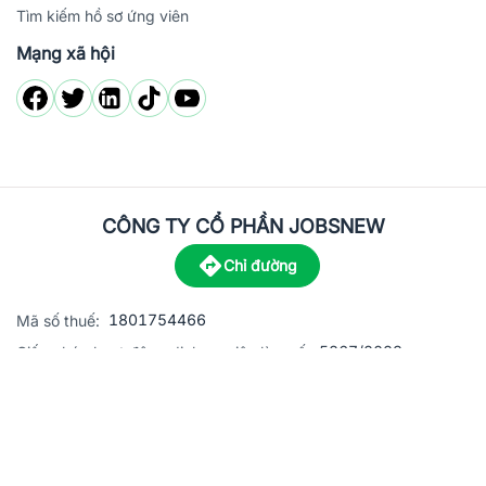
Tìm kiếm hồ sơ ứng viên
Mạng xã hội
CÔNG TY CỔ PHẦN JOBSNEW
Chỉ đường
1801754466
Mã số thuế:
5867/2023
Giấy phép hoạt động dịch vụ việc làm số:
C8-13 đường Nguyễn Chánh, khu dân cư Phú An, Phường H
Địa
chỉ:
© 2023 Jobsnew CO., LTD. All rights reserved.