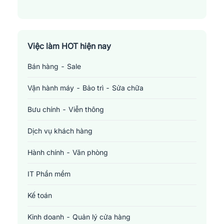
Quận Gò Vấp
Quận Phú Nhuận
Việc làm HOT hiện nay
Quận Tân Bình
Bán hàng - Sale
Quận Tân Phú
Vận hành máy - Bảo trì - Sửa chữa
Quận Thủ Đức
Bưu chính - Viễn thông
Dịch vụ khách hàng
Hành chính - Văn phòng
IT Phần mềm
Kế toán
Kinh doanh - Quản lý cửa hàng