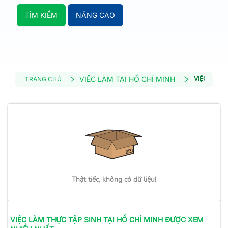
TÌM KIẾM
NÂNG CAO
VIỆC LÀM TẠI HỒ CHÍ MINH
VIỆC LÀM 
TRANG CHỦ
Thật tiếc, không có dữ liệu!
VIỆC LÀM
THỰC TẬP SINH
TẠI HỒ CHÍ MINH
ĐƯỢC XEM