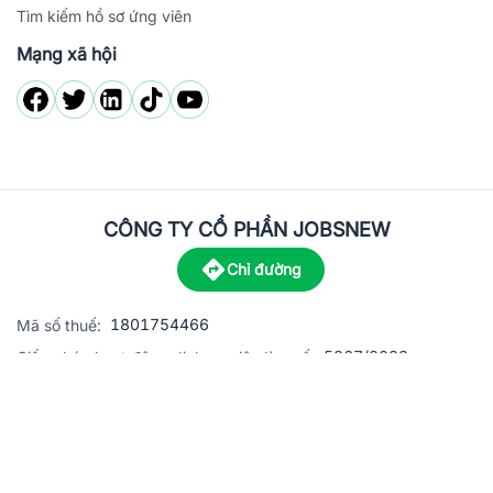
Tìm kiếm hồ sơ ứng viên
Mạng xã hội
CÔNG TY CỔ PHẦN JOBSNEW
Chỉ đường
1801754466
Mã số thuế:
5867/2023
Giấy phép hoạt động dịch vụ việc làm số:
C8-13 đường Nguyễn Chánh, khu dân cư Phú An, Phường H
Địa
chỉ:
© 2023 Jobsnew CO., LTD. All rights reserved.