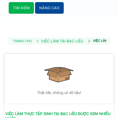
TÌM KIẾM
NÂNG CAO
VIỆC LÀM TẠI BẠC LIÊU
VIỆC LÀM THỰC
TRANG CHỦ
Thật tiếc, không có dữ liệu!
VIỆC LÀM
THỰC TẬP SINH
TẠI BẠC LIÊU
ĐƯỢC XEM NHIỀU