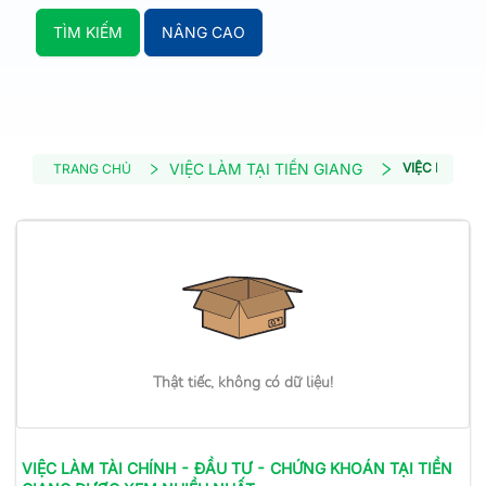
TÌM KIẾM
NÂNG CAO
VIỆC LÀM TẠI TIỀN GIANG
VIỆC LÀM TÀ
TRANG CHỦ
Thật tiếc, không có dữ liệu!
VIỆC LÀM
TÀI CHÍNH - ĐẦU TƯ - CHỨNG KHOÁN
TẠI TIỀN