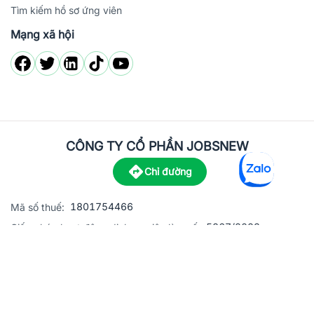
Tìm kiếm hồ sơ ứng viên
Mạng xã hội
CÔNG TY CỔ PHẦN JOBSNEW
Chỉ đường
1801754466
Mã số thuế:
5867/2023
Giấy phép hoạt động dịch vụ việc làm số:
C8-13 đường Nguyễn Chánh, khu dân cư Phú An, Phường H
Địa
chỉ:
© 2023 Jobsnew CO., LTD. All rights reserved.