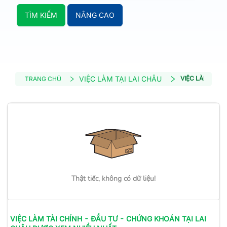
TÌM KIẾM
NÂNG CAO
VIỆC LÀM TẠI LAI CHÂU
VIỆC LÀM TÀI 
TRANG CHỦ
Thật tiếc, không có dữ liệu!
VIỆC LÀM
TÀI CHÍNH - ĐẦU TƯ - CHỨNG KHOÁN
TẠI LAI