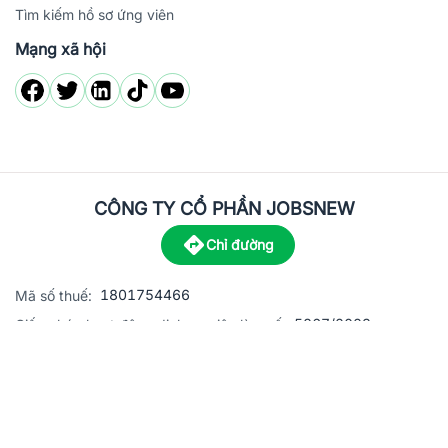
Tìm kiếm hồ sơ ứng viên
Mạng xã hội
CÔNG TY CỔ PHẦN JOBSNEW
Chỉ đường
1801754466
Mã số thuế:
5867/2023
Giấy phép hoạt động dịch vụ việc làm số:
C8-13 đường Nguyễn Chánh, khu dân cư Phú An, Phường H
Địa
chỉ:
© 2023 Jobsnew CO., LTD. All rights reserved.