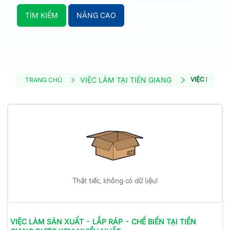
TÌM KIẾM
NÂNG CAO
VIỆC LÀM TẠI TIỀN GIANG
VIỆC LÀM SẢ
TRANG CHỦ
Thật tiếc, không có dữ liệu!
VIỆC LÀM
SẢN XUẤT - LẮP RÁP - CHẾ BIẾN
TẠI TIỀN