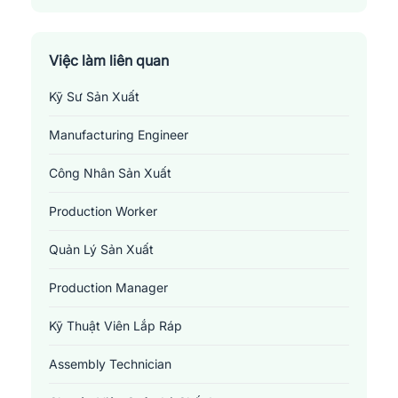
Thị Xã Cai Lậy
Thị Xã Gò Công
Việc làm liên quan
Kỹ Sư Sản Xuất
Manufacturing Engineer
Công Nhân Sản Xuất
Production Worker
Quản Lý Sản Xuất
Production Manager
Kỹ Thuật Viên Lắp Ráp
Assembly Technician