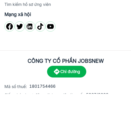
Tìm kiếm hồ sơ ứng viên
Mạng xã hội
CÔNG TY CỔ PHẦN JOBSNEW
Chỉ đường
1801754466
Mã số thuế:
5867/2023
Giấy phép hoạt động dịch vụ việc làm số:
C8-13 đường Nguyễn Chánh, khu dân cư Phú An, Phường H
Địa
chỉ:
© 2023 Jobsnew CO., LTD. All rights reserved.