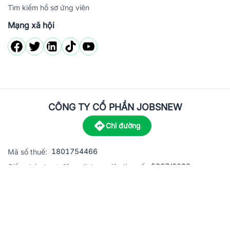
Tìm kiếm hồ sơ ứng viên
Mạng xã hội
CÔNG TY CỔ PHẦN JOBSNEW
Chỉ đường
1801754466
Mã số thuế:
5867/2023
Giấy phép hoạt động dịch vụ việc làm số:
C8-13 đường Nguyễn Chánh, khu dân cư Phú An, Phường H
Địa
chỉ:
© 2023 Jobsnew CO., LTD. All rights reserved.