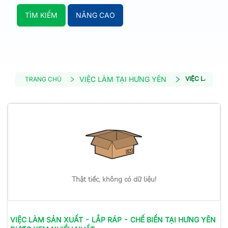
TÌM KIẾM
NÂNG CAO
VIỆC LÀM TẠI HƯNG YÊN
VIỆC LÀM SẢN
TRANG CHỦ
Thật tiếc, không có dữ liệu!
VIỆC LÀM
SẢN XUẤT - LẮP RÁP - CHẾ BIẾN
TẠI HƯNG YÊN