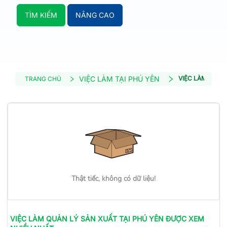
TÌM KIẾM
NÂNG CAO
VIỆC LÀM TẠI PHÚ YÊN
VIỆC LÀM QUẢN
TRANG CHỦ
Thật tiếc, không có dữ liệu!
VIỆC LÀM
QUẢN LÝ SẢN XUẤT
TẠI PHÚ YÊN
ĐƯỢC XEM