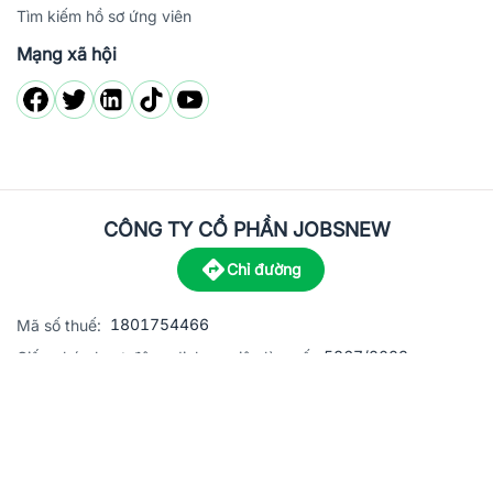
Tìm kiếm hồ sơ ứng viên
Mạng xã hội
CÔNG TY CỔ PHẦN JOBSNEW
Chỉ đường
1801754466
Mã số thuế:
5867/2023
Giấy phép hoạt động dịch vụ việc làm số:
C8-13 đường Nguyễn Chánh, khu dân cư Phú An, Phường H
Địa
chỉ:
© 2023 Jobsnew CO., LTD. All rights reserved.