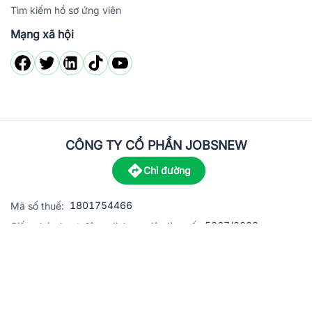
Tìm kiếm hồ sơ ứng viên
Mạng xã hội
CÔNG TY CỔ PHẦN JOBSNEW
Chỉ đường
1801754466
Mã số thuế:
5867/2023
Giấy phép hoạt động dịch vụ việc làm số:
C8-13 đường Nguyễn Chánh, khu dân cư Phú An, Phường H
Địa
chỉ:
© 2023 Jobsnew CO., LTD. All rights reserved.