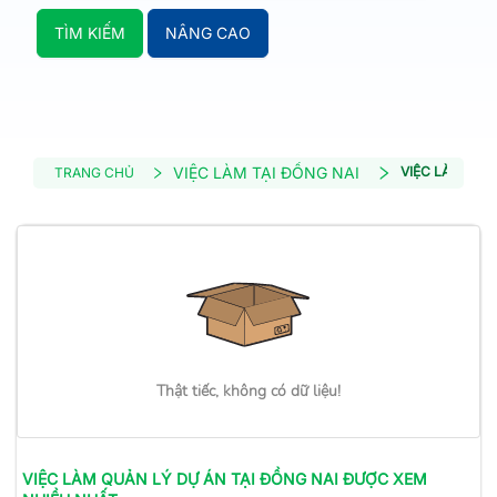
TÌM KIẾM
NÂNG CAO
VIỆC LÀM TẠI ĐỒNG NAI
VIỆC LÀM QUẢ
TRANG CHỦ
Thật tiếc, không có dữ liệu!
VIỆC LÀM
QUẢN LÝ DỰ ÁN
TẠI ĐỒNG NAI
ĐƯỢC XEM