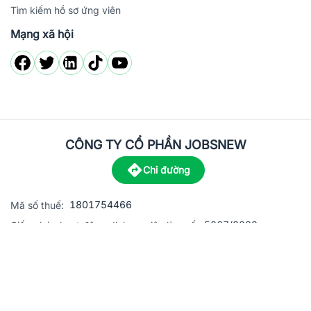
Tìm kiếm hồ sơ ứng viên
Mạng xã hội
CÔNG TY CỔ PHẦN JOBSNEW
Chỉ đường
1801754466
Mã số thuế:
5867/2023
Giấy phép hoạt động dịch vụ việc làm số:
C8-13 đường Nguyễn Chánh, khu dân cư Phú An, Phường H
Địa
chỉ:
© 2023 Jobsnew CO., LTD. All rights reserved.