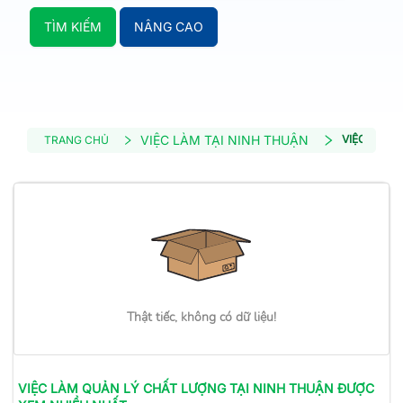
TÌM KIẾM
NÂNG CAO
VIỆC LÀM TẠI NINH THUẬN
VIỆC LÀM 
TRANG CHỦ
Thật tiếc, không có dữ liệu!
VIỆC LÀM
QUẢN LÝ CHẤT LƯỢNG
TẠI NINH THUẬN
ĐƯỢC