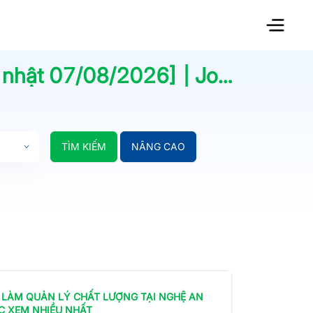
 nhật
07/08/2026
] | Jobsnew.vn
TÌM KIẾM
NÂNG CAO
 LÀM
QUẢN LÝ CHẤT LƯỢNG
TẠI NGHỆ AN
C XEM NHIỀU NHẤT