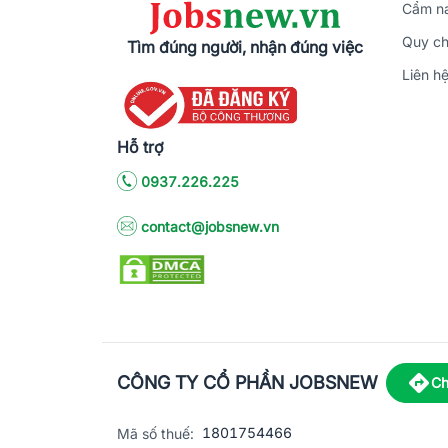
Cẩm na
Quy ch
Tìm đúng người, nhận đúng việc
Liên h
Hỗ trợ
0937.226.225
contact@jobsnew.vn
CÔNG TY CỔ PHẦN JOBSNEW
Ch
1801754466
Mã số thuế: