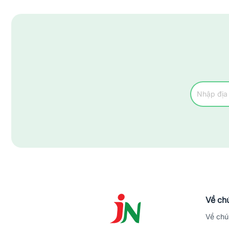
Huyện Quỳ Hợp
Huyện Quỳnh Lưu
Huyện Tân Kỳ
Huyện Thanh Chương
Huyện Tương Dương
Huyện Yên Thành
Thành Phố Vinh
Thị Xã Cửa Lò
Thị Xã Hoàng Mai
Về chú
Về chú
Thị Xã Thái Hoà