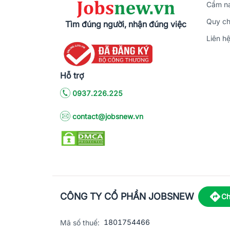
Cẩm na
Quy ch
Tìm đúng người, nhận đúng việc
Liên h
Hỗ trợ
0937.226.225
contact@jobsnew.vn
CÔNG TY CỔ PHẦN JOBSNEW
Ch
1801754466
Mã số thuế: