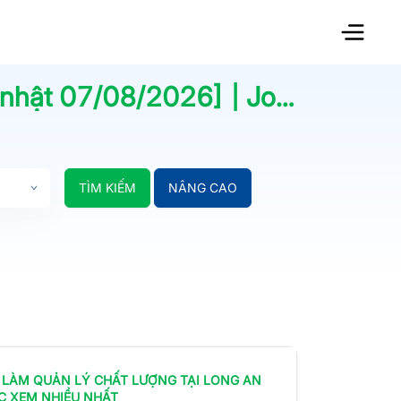
 nhật
07/08/2026
] | Jobsnew.vn
TÌM KIẾM
NÂNG CAO
 LÀM
QUẢN LÝ CHẤT LƯỢNG
TẠI LONG AN
C XEM NHIỀU NHẤT