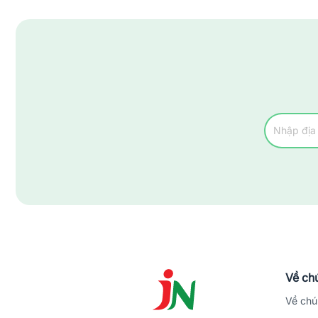
Huyện Thủ Thừa
Huyện Vĩnh Hưng
Thành Phố Tân An
Thị Xã Kiến Tường
Về chú
Về chú