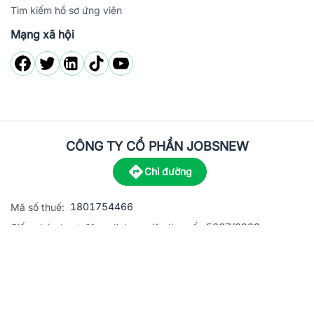
Tìm kiếm hồ sơ ứng viên
Mạng xã hội
CÔNG TY CỔ PHẦN JOBSNEW
Chỉ đường
1801754466
Mã số thuế:
5867/2023
Giấy phép hoạt động dịch vụ việc làm số:
C8-13 đường Nguyễn Chánh, khu dân cư Phú An, Phường H
Địa
chỉ:
© 2023 Jobsnew CO., LTD. All rights reserved.