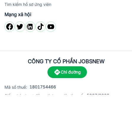
Tìm kiếm hồ sơ ứng viên
Mạng xã hội
CÔNG TY CỔ PHẦN JOBSNEW
Chỉ đường
1801754466
Mã số thuế:
5867/2023
Giấy phép hoạt động dịch vụ việc làm số:
C8-13 đường Nguyễn Chánh, khu dân cư Phú An, Phường H
Địa
chỉ:
© 2023 Jobsnew CO., LTD. All rights reserved.