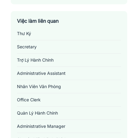
Thành Phố Hạ Long
Thành Phố Móng Cái
Việc làm liên quan
Thư Ký
Thành Phố Uông Bí
Secretary
Thị Xã Đông Triều
Trợ Lý Hành Chính
Thị Xã Quảng Yên
Administrative Assistant
Nhân Viên Văn Phòng
Office Clerk
Quản Lý Hành Chính
Administrative Manager