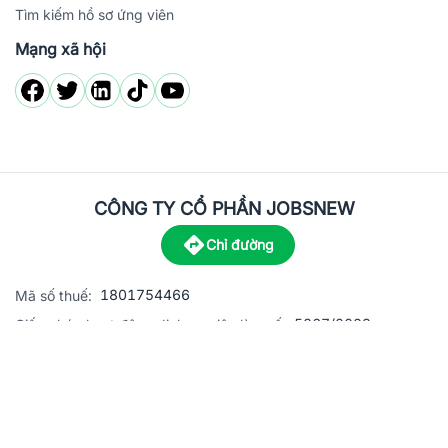
Tìm kiếm hồ sơ ứng viên
Mạng xã hội
CÔNG TY CỔ PHẦN JOBSNEW
Chỉ đường
1801754466
Mã số thuế:
5867/2023
Giấy phép hoạt động dịch vụ việc làm số:
C8-13 đường Nguyễn Chánh, khu dân cư Phú An, Phường H
Địa
chỉ:
© 2023 Jobsnew CO., LTD. All rights reserved.