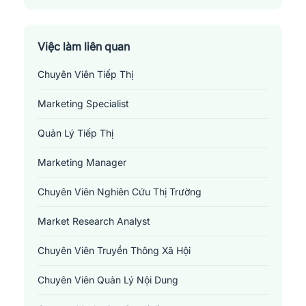
Huyện Quế Phong
Huyện Quỳ Châu
Việc làm liên quan
Chuyên Viên Tiếp Thị
Huyện Quỳ Hợp
Marketing Specialist
Huyện Quỳnh Lưu
Quản Lý Tiếp Thị
Huyện Tân Kỳ
Marketing Manager
Huyện Thanh Chương
Chuyên Viên Nghiên Cứu Thị Trường
Huyện Tương Dương
Market Research Analyst
Huyện Yên Thành
Chuyên Viên Truyền Thông Xã Hội
Thành Phố Vinh
Chuyên Viên Quản Lý Nội Dung
Thị Xã Cửa Lò