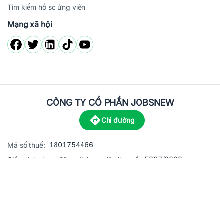
Tìm kiếm hồ sơ ứng viên
Mạng xã hội
CÔNG TY CỔ PHẦN JOBSNEW
Chỉ đường
1801754466
Mã số thuế:
5867/2023
Giấy phép hoạt động dịch vụ việc làm số:
C8-13 đường Nguyễn Chánh, khu dân cư Phú An, Phường H
Địa
chỉ:
© 2023 Jobsnew CO., LTD. All rights reserved.