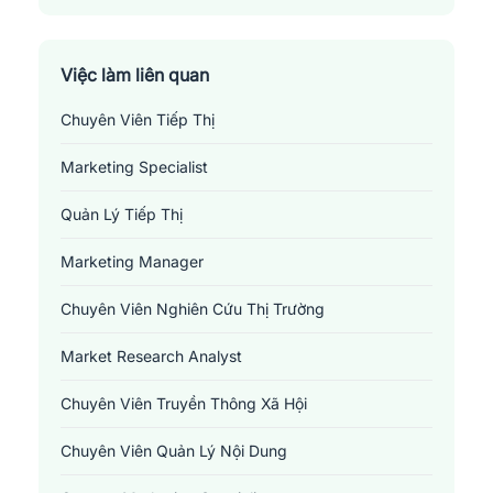
Huyện Krông Năng
Huyện Krông Pắc
Việc làm liên quan
Chuyên Viên Tiếp Thị
Huyện Lắk
Marketing Specialist
Huyện M'Đrắk
Quản Lý Tiếp Thị
Thành Phố Buôn Ma Thuột
Marketing Manager
Thị Xã Buôn Hồ
Chuyên Viên Nghiên Cứu Thị Trường
Market Research Analyst
Chuyên Viên Truyền Thông Xã Hội
Chuyên Viên Quản Lý Nội Dung