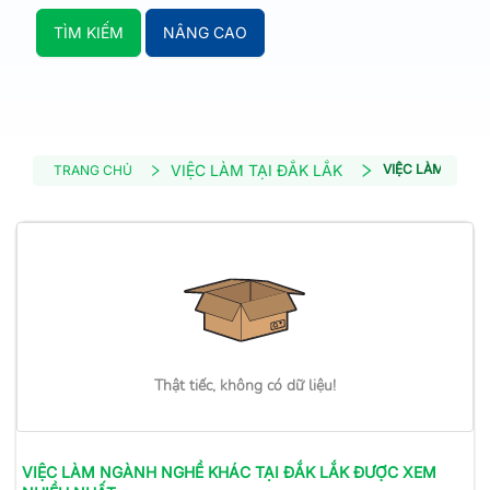
TÌM KIẾM
NÂNG CAO
VIỆC LÀM TẠI ĐẮK LẮK
VIỆC LÀM NGÀN
TRANG CHỦ
Thật tiếc, không có dữ liệu!
VIỆC LÀM
NGÀNH NGHỀ KHÁC
TẠI ĐẮK LẮK
ĐƯỢC XEM