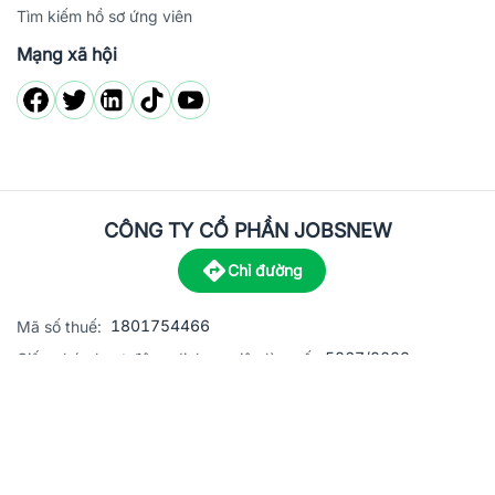
Tìm kiếm hồ sơ ứng viên
Mạng xã hội
CÔNG TY CỔ PHẦN JOBSNEW
Chỉ đường
1801754466
Mã số thuế:
5867/2023
Giấy phép hoạt động dịch vụ việc làm số:
C8-13 đường Nguyễn Chánh, khu dân cư Phú An, Phường H
Địa
chỉ:
© 2023 Jobsnew CO., LTD. All rights reserved.