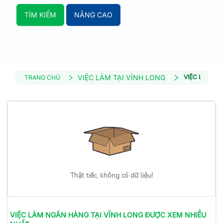
TÌM KIẾM
NÂNG CAO
VIỆC LÀM TẠI VĨNH LONG
VIỆC LÀM N
TRANG CHỦ
Thật tiếc, không có dữ liệu!
VIỆC LÀM
NGÂN HÀNG
TẠI VĨNH LONG
ĐƯỢC XEM NHIỀU