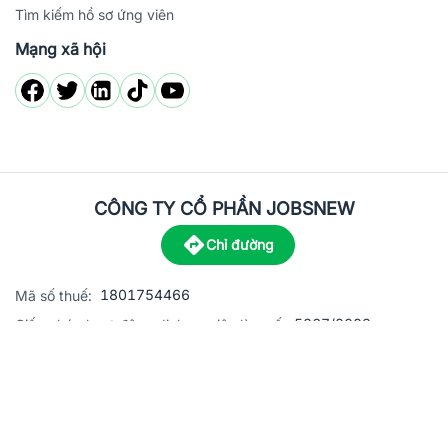
Tìm kiếm hồ sơ ứng viên
Mạng xã hội
CÔNG TY CỔ PHẦN JOBSNEW
Chỉ đường
1801754466
Mã số thuế:
5867/2023
Giấy phép hoạt động dịch vụ việc làm số:
C8-13 đường Nguyễn Chánh, khu dân cư Phú An, Phường H
Địa
chỉ:
© 2023 Jobsnew CO., LTD. All rights reserved.