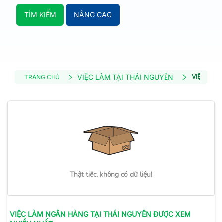
TÌM KIẾM
NÂNG CAO
VIỆC LÀM TẠI THÁI NGUYÊN
VIỆC LÀM
TRANG CHỦ
Thật tiếc, không có dữ liệu!
VIỆC LÀM
NGÂN HÀNG
TẠI THÁI NGUYÊN
ĐƯỢC XEM