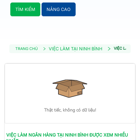
TÌM KIẾM
NÂNG CAO
VIỆC LÀM TẠI NINH BÌNH
VIỆC LÀM NG
TRANG CHỦ
Thật tiếc, không có dữ liệu!
VIỆC LÀM
NGÂN HÀNG
TẠI NINH BÌNH
ĐƯỢC XEM NHIỀU