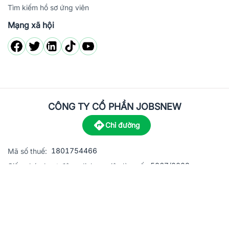
Tìm kiếm hồ sơ ứng viên
Mạng xã hội
CÔNG TY CỔ PHẦN JOBSNEW
Chỉ đường
1801754466
Mã số thuế:
5867/2023
Giấy phép hoạt động dịch vụ việc làm số:
C8-13 đường Nguyễn Chánh, khu dân cư Phú An, Phường H
Địa
chỉ:
© 2023 Jobsnew CO., LTD. All rights reserved.