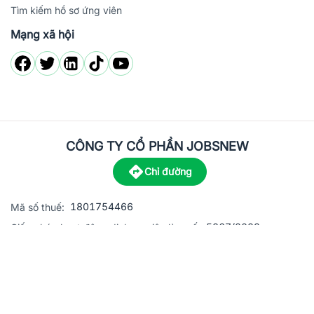
Tìm kiếm hồ sơ ứng viên
Mạng xã hội
CÔNG TY CỔ PHẦN JOBSNEW
Chỉ đường
1801754466
Mã số thuế:
5867/2023
Giấy phép hoạt động dịch vụ việc làm số:
C8-13 đường Nguyễn Chánh, khu dân cư Phú An, Phường H
Địa
chỉ:
© 2023 Jobsnew CO., LTD. All rights reserved.