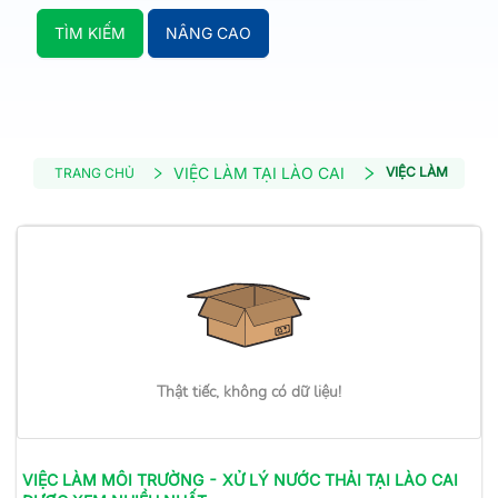
TÌM KIẾM
NÂNG CAO
VIỆC LÀM TẠI LÀO CAI
VIỆC LÀM MÔI T
TRANG CHỦ
Thật tiếc, không có dữ liệu!
VIỆC LÀM
MÔI TRƯỜNG - XỬ LÝ NƯỚC THẢI
TẠI LÀO CAI