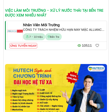
VIỆC LÀM
MÔI TRƯỜNG - XỬ LÝ NƯỚC THẢI
TẠI BẾN TRE
ĐƯỢC XEM NHIỀU NHẤT
Nhân Viên Môi Trường
CÔNG TY TRÁCH NHIỆM HỮU HẠN MAY MẶC ALLIANCE ONE
7 - 10 triệu
Bến Tre
10511
ỨNG TUYỂN NGAY