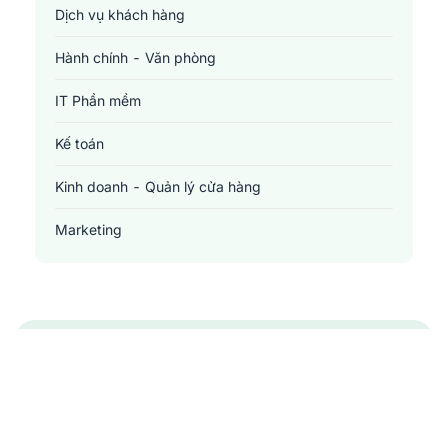
Dịch vụ khách hàng
Hành chính - Văn phòng
IT Phần mềm
Kế toán
Kinh doanh - Quản lý cửa hàng
Marketing
Sản xuất - Lắp ráp - Chế biến
Tài chính - Đầu tư - Chứng khoán
Xây dựng
Y tế - Chăm sóc sức khỏe
Nhận thông báo việc làm tại
Jobsnew.vn