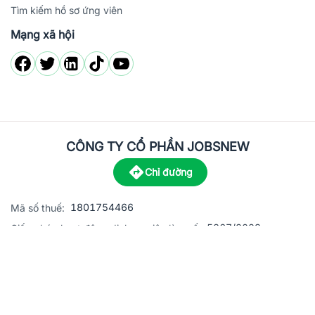
Tìm kiếm hồ sơ ứng viên
Mạng xã hội
CÔNG TY CỔ PHẦN JOBSNEW
Chỉ đường
1801754466
Mã số thuế:
5867/2023
Giấy phép hoạt động dịch vụ việc làm số:
C8-13 đường Nguyễn Chánh, khu dân cư Phú An, Phường H
Địa
chỉ:
© 2023 Jobsnew CO., LTD. All rights reserved.