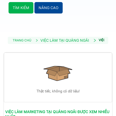
TÌM KIẾM
NÂNG CAO
VIỆC LÀM TẠI QUẢNG NGÃI
VIỆC LÀM 
TRANG CHỦ
Thật tiếc, không có dữ liệu!
VIỆC LÀM
MARKETING
TẠI QUẢNG NGÃI
ĐƯỢC XEM NHIỀU