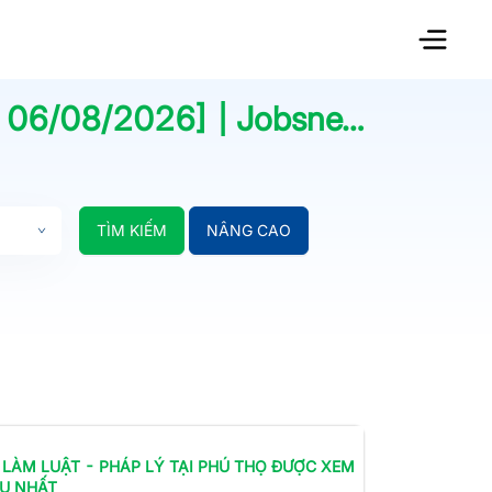
t
06/08/2026
] | Jobsnew.vn
TÌM KIẾM
NÂNG CAO
 LÀM
LUẬT - PHÁP LÝ
TẠI PHÚ THỌ
ĐƯỢC XEM
ỀU NHẤT