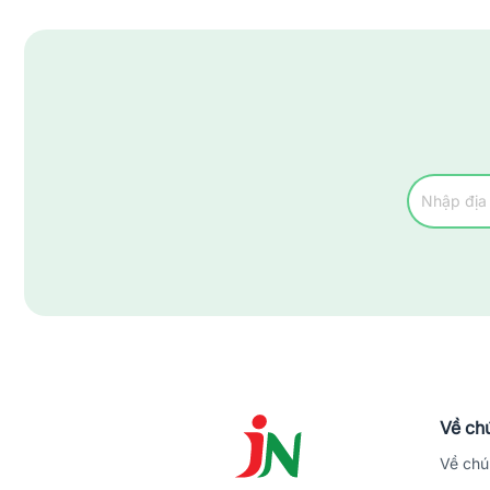
Thành Phố Việt Trì
Thị Xã Phú Thọ
Về chú
Về chú