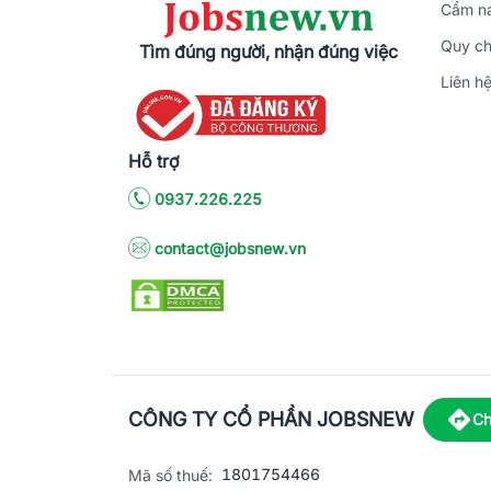
Cẩm na
Quy ch
Tìm đúng người, nhận đúng việc
Liên h
Hỗ trợ
0937.226.225
contact@jobsnew.vn
CÔNG TY CỔ PHẦN JOBSNEW
Ch
1801754466
Mã số thuế: