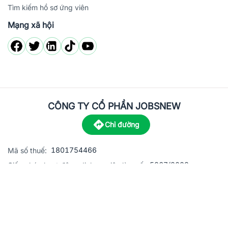
Tìm kiếm hồ sơ ứng viên
Mạng xã hội
CÔNG TY CỔ PHẦN JOBSNEW
Chỉ đường
1801754466
Mã số thuế:
5867/2023
Giấy phép hoạt động dịch vụ việc làm số:
C8-13 đường Nguyễn Chánh, khu dân cư Phú An, Phường H
Địa
chỉ:
© 2023 Jobsnew CO., LTD. All rights reserved.