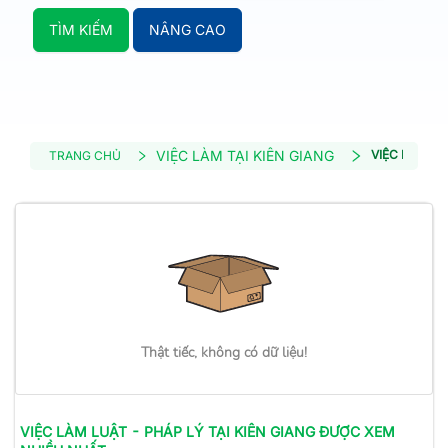
TÌM KIẾM
NÂNG CAO
VIỆC LÀM TẠI KIÊN GIANG
VIỆC LÀM LU
TRANG CHỦ
Thật tiếc, không có dữ liệu!
VIỆC LÀM
LUẬT - PHÁP LÝ
TẠI KIÊN GIANG
ĐƯỢC XEM