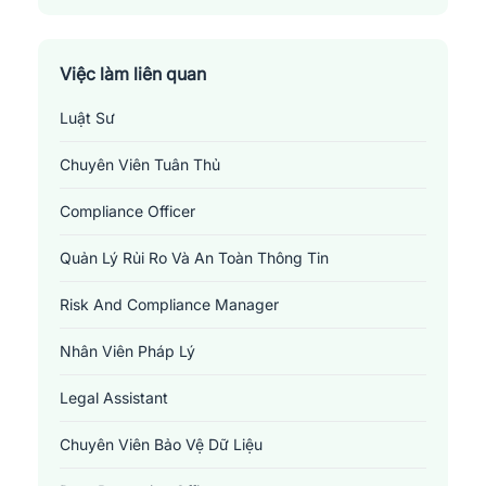
Huyện Phú Quốc
Huyện Tân Hiệp
Việc làm liên quan
Luật Sư
Huyện U Minh Thượng
Chuyên Viên Tuân Thủ
Huyện Vĩnh Thuận
Compliance Officer
Thành Phố Rạch Giá
Quản Lý Rủi Ro Và An Toàn Thông Tin
Thị Xã Hà Tiên
Risk And Compliance Manager
Nhân Viên Pháp Lý
Legal Assistant
Chuyên Viên Bảo Vệ Dữ Liệu