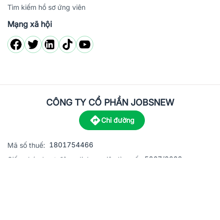
Tìm kiếm hồ sơ ứng viên
Mạng xã hội
CÔNG TY CỔ PHẦN JOBSNEW
Chỉ đường
1801754466
Mã số thuế:
5867/2023
Giấy phép hoạt động dịch vụ việc làm số:
C8-13 đường Nguyễn Chánh, khu dân cư Phú An, Phường H
Địa
chỉ:
© 2023 Jobsnew CO., LTD. All rights reserved.