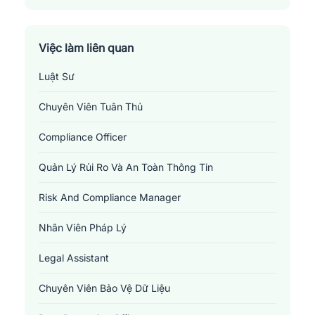
Huyện KBang
Huyện Kông Chro
Việc làm liên quan
Luật Sư
Huyện Krông Pa
Chuyên Viên Tuân Thủ
Huyện Mang Yang
Compliance Officer
Huyện Phú Thiện
Quản Lý Rủi Ro Và An Toàn Thông Tin
Thành Phố Pleiku
Risk And Compliance Manager
Thị Xã An Khê
Nhân Viên Pháp Lý
Thị Xã Ayun Pa
Legal Assistant
Chuyên Viên Bảo Vệ Dữ Liệu