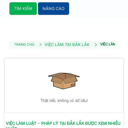
TÌM KIẾM
NÂNG CAO
VIỆC LÀM TẠI ĐẮK LẮK
VIỆC LÀM LUẬT 
TRANG CHỦ
Thật tiếc, không có dữ liệu!
VIỆC LÀM
LUẬT - PHÁP LÝ
TẠI ĐẮK LẮK
ĐƯỢC XEM NHIỀU