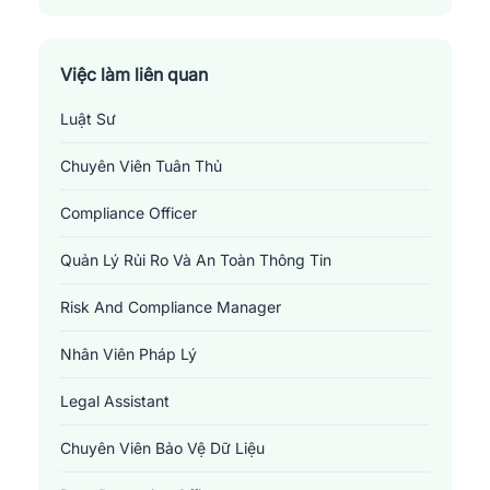
Huyện Krông Năng
Huyện Krông Pắc
Việc làm liên quan
Luật Sư
Huyện Lắk
Chuyên Viên Tuân Thủ
Huyện M'Đrắk
Compliance Officer
Thành Phố Buôn Ma Thuột
Quản Lý Rủi Ro Và An Toàn Thông Tin
Thị Xã Buôn Hồ
Risk And Compliance Manager
Nhân Viên Pháp Lý
Legal Assistant
Chuyên Viên Bảo Vệ Dữ Liệu