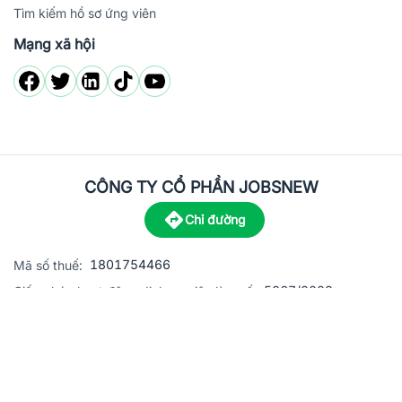
Tìm kiếm hồ sơ ứng viên
Mạng xã hội
CÔNG TY CỔ PHẦN JOBSNEW
Chỉ đường
1801754466
Mã số thuế:
5867/2023
Giấy phép hoạt động dịch vụ việc làm số:
C8-13 đường Nguyễn Chánh, khu dân cư Phú An, Phường H
Địa
chỉ:
© 2023 Jobsnew CO., LTD. All rights reserved.