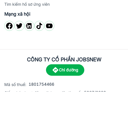
Tìm kiếm hồ sơ ứng viên
Mạng xã hội
CÔNG TY CỔ PHẦN JOBSNEW
Chỉ đường
1801754466
Mã số thuế:
5867/2023
Giấy phép hoạt động dịch vụ việc làm số:
C8-13 đường Nguyễn Chánh, khu dân cư Phú An, Phường H
Địa
chỉ:
© 2023 Jobsnew CO., LTD. All rights reserved.