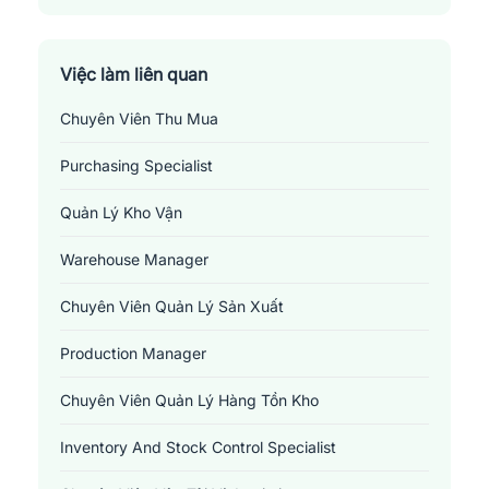
Huyện Lâm Hà
Thành Phố Bảo Lộc
Việc làm liên quan
Chuyên Viên Thu Mua
Thành Phố Đà Lạt
Purchasing Specialist
Quản Lý Kho Vận
Warehouse Manager
Chuyên Viên Quản Lý Sản Xuất
Production Manager
Chuyên Viên Quản Lý Hàng Tồn Kho
Inventory And Stock Control Specialist