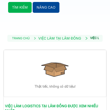
TÌM KIẾM
NÂNG CAO
VIỆC LÀM TẠI LÂM ĐỒNG
VIỆC LÀM LO
TRANG CHỦ
Thật tiếc, không có dữ liệu!
VIỆC LÀM
LOGISTICS
TẠI LÂM ĐỒNG
ĐƯỢC XEM NHIỀU