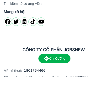
Tìm kiếm hồ sơ ứng viên
Mạng xã hội
CÔNG TY CỔ PHẦN JOBSNEW
Chỉ đường
1801754466
Mã số thuế:
5867/2023
Giấy phép hoạt động dịch vụ việc làm số:
C8-13 đường Nguyễn Chánh, khu dân cư Phú An, Phường H
Địa
chỉ:
© 2023 Jobsnew CO., LTD. All rights reserved.