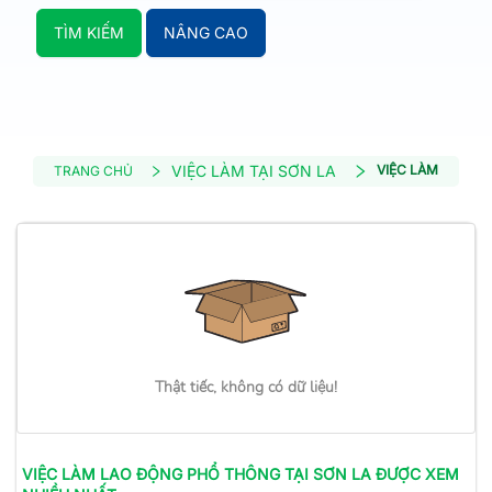
TÌM KIẾM
NÂNG CAO
VIỆC LÀM TẠI SƠN LA
VIỆC LÀM LAO Đ
TRANG CHỦ
Thật tiếc, không có dữ liệu!
VIỆC LÀM
LAO ĐỘNG PHỔ THÔNG
TẠI SƠN LA
ĐƯỢC XEM