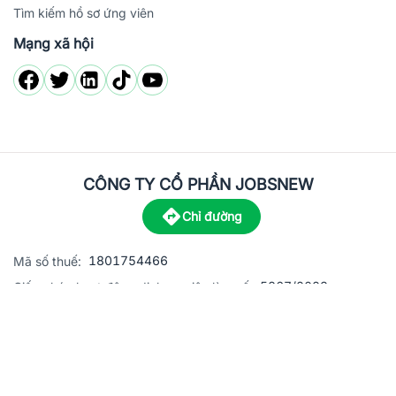
Tìm kiếm hồ sơ ứng viên
Mạng xã hội
CÔNG TY CỔ PHẦN JOBSNEW
Chỉ đường
1801754466
Mã số thuế:
5867/2023
Giấy phép hoạt động dịch vụ việc làm số:
C8-13 đường Nguyễn Chánh, khu dân cư Phú An, Phường H
Địa
chỉ:
© 2023 Jobsnew CO., LTD. All rights reserved.