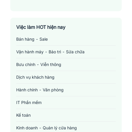
Quận Gò Vấp
Quận Phú Nhuận
Việc làm HOT hiện nay
Quận Tân Bình
Bán hàng - Sale
Quận Tân Phú
Vận hành máy - Bảo trì - Sửa chữa
Quận Thủ Đức
Bưu chính - Viễn thông
Dịch vụ khách hàng
Hành chính - Văn phòng
IT Phần mềm
Kế toán
Kinh doanh - Quản lý cửa hàng