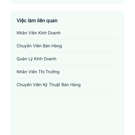
Quận 2
Quận 3
Việc làm liên quan
Nhân Viên Kinh Doanh
Quận 4
Chuyên Viên Bán Hàng
Quận 5
Quản Lý Kinh Doanh
Quận 6
Nhân Viên Thị Trường
Quận 7
Chuyên Viên Kỹ Thuật Bán Hàng
Quận 8
Quận 9
Quận Bình Tân
Quận Bình Thạnh