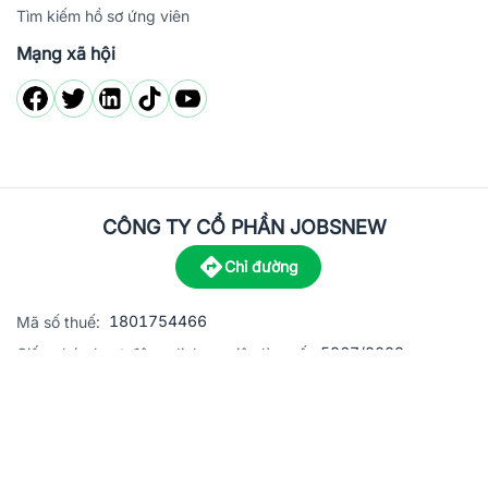
Tìm kiếm hồ sơ ứng viên
Mạng xã hội
CÔNG TY CỔ PHẦN JOBSNEW
Chỉ đường
1801754466
Mã số thuế:
5867/2023
Giấy phép hoạt động dịch vụ việc làm số:
C8-13 đường Nguyễn Chánh, khu dân cư Phú An, Phường H
Địa
chỉ:
© 2023 Jobsnew CO., LTD. All rights reserved.