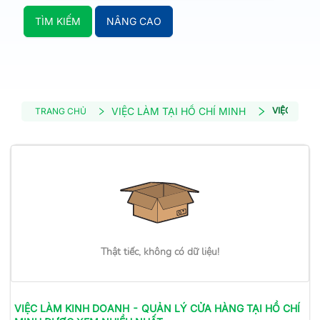
TÌM KIẾM
NÂNG CAO
VIỆC LÀM TẠI HỒ CHÍ MINH
VIỆC LÀM 
TRANG CHỦ
Thật tiếc, không có dữ liệu!
VIỆC LÀM
KINH DOANH - QUẢN LÝ CỬA HÀNG
TẠI HỒ CHÍ