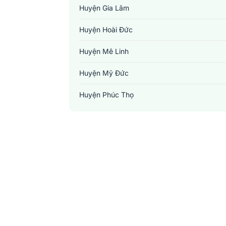
Huyện Gia Lâm
Huyện Hoài Đức
Huyện Mê Linh
Huyện Mỹ Đức
Huyện Phúc Thọ
Huyện Phú Xuyên
Huyện Quốc Oai
Huyện Sóc Sơn
Huyện Thạch Thất
Huyện Thanh Oai
Huyện Thanh Trì