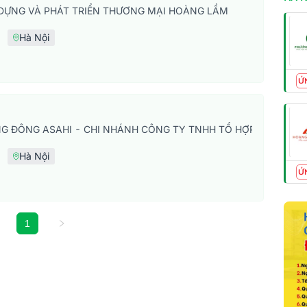
DỰNG VÀ PHÁT TRIỂN THƯƠNG MẠI HOÀNG LẦM
Hà Nội
Ứ
G ĐÔNG ASAHI - CHI NHÁNH CÔNG TY TNHH TỔ HỢP Y TẾ PH
Hà Nội
Ứ
1