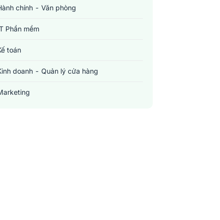
Hành chính - Văn phòng
IT Phần mềm
Kế toán
Kinh doanh - Quản lý cửa hàng
Marketing
Sản xuất - Lắp ráp - Chế biến
Tài chính - Đầu tư - Chứng khoán
Xây dựng
Y tế - Chăm sóc sức khỏe