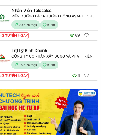
Nhân Viên Telesales
VIỆN DƯỠNG LÃO PHƯƠNG ĐÔNG ASAHI - CHI NHÁNH CÔNG TY TNHH TỔ HỢP Y TẾ PHƯƠNG ĐÔNG
20 - 25 triệu
Hà Nội
69
NG TUYỂN NGAY
Trợ Lý Kinh Doanh
CÔNG TY CỔ PHẦN XÂY DỰNG VÀ PHÁT TRIỂN THƯƠNG MẠI HOÀNG LẦM
ƯƠNG ĐÔNG
15 - 20 triệu
Hà Nội
4
NG TUYỂN NGAY