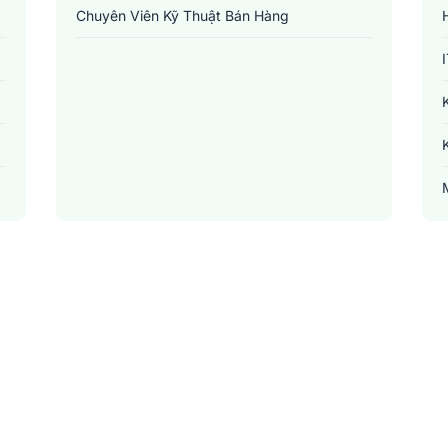
Chuyên Viên Kỹ Thuật Bán Hàng
Nhận thông báo việc làm tại Jobsnew.vn