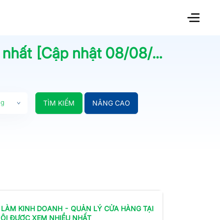
 nhất [Cập nhật
08/08/2026
] | 
ng
TÌM KIẾM
NÂNG CAO
 LÀM
KINH DOANH - QUẢN LÝ CỬA HÀNG
TẠI
ỘI
ĐƯỢC XEM NHIỀU NHẤT