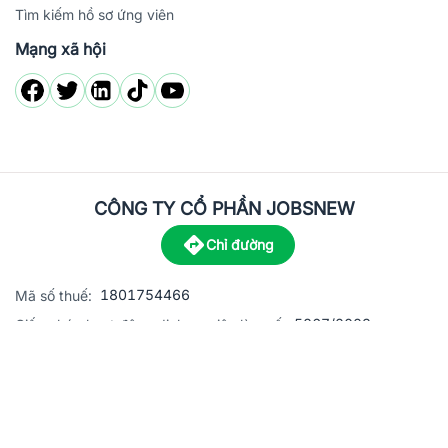
Tìm kiếm hồ sơ ứng viên
Mạng xã hội
CÔNG TY CỔ PHẦN JOBSNEW
Chỉ đường
1801754466
Mã số thuế:
5867/2023
Giấy phép hoạt động dịch vụ việc làm số:
C8-13 đường Nguyễn Chánh, khu dân cư Phú An, Phường H
Địa
chỉ:
© 2023 Jobsnew CO., LTD. All rights reserved.