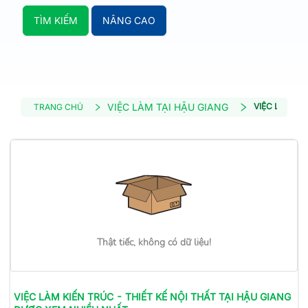
TÌM KIẾM
NÂNG CAO
VIỆC LÀM TẠI HẬU GIANG
VIỆC LÀM KIẾ
TRANG CHỦ
Thật tiếc, không có dữ liệu!
VIỆC LÀM
KIẾN TRÚC - THIẾT KẾ NỘI THẤT
TẠI HẬU GIANG