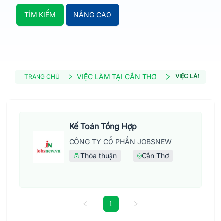
TÌM KIẾM
NÂNG CAO
VIỆC LÀM TẠI CẦN THƠ
VIỆC LÀM KIỂM
TRANG CHỦ
Kế Toán Tổng Hợp
CÔNG TY CỔ PHẦN JOBSNEW
Thỏa thuận
Cần Thơ
1