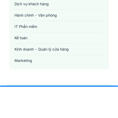
Dịch vụ khách hàng
Hành chính - Văn phòng
IT Phần mềm
Kế toán
Kinh doanh - Quản lý cửa hàng
Marketing
Sản xuất - Lắp ráp - Chế biến
Tài chính - Đầu tư - Chứng khoán
Xây dựng
Y tế - Chăm sóc sức khỏe
Nhận thông báo việc làm tại
Jobsnew.vn