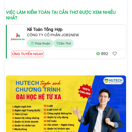
VIỆC LÀM
KIỂM TOÁN
TẠI CẦN THƠ
ĐƯỢC XEM NHIỀU
NHẤT
Kế Toán Tổng Hợp
CÔNG TY CỔ PHẦN JOBSNEW
Thỏa thuận
Cần Thơ
892
ỨNG TUYỂN NGAY