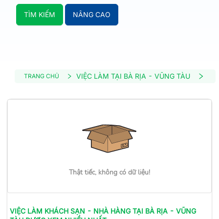
TÌM KIẾM
NÂNG CAO
VIỆC LÀM TẠI BÀ RỊA - VŨNG TÀU
VIỆ
TRANG CHỦ
Thật tiếc, không có dữ liệu!
VIỆC LÀM
KHÁCH SẠN - NHÀ HÀNG
TẠI BÀ RỊA - VŨNG