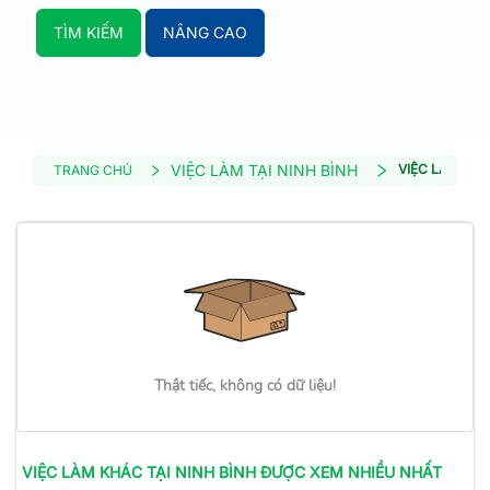
TÌM KIẾM
NÂNG CAO
VIỆC LÀM TẠI NINH BÌNH
VIỆC LÀM KH
TRANG CHỦ
Thật tiếc, không có dữ liệu!
VIỆC LÀM
KHÁC
TẠI NINH BÌNH
ĐƯỢC XEM NHIỀU NHẤT