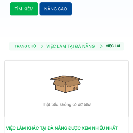
TÌM KIẾM
NÂNG CAO
VIỆC LÀM TẠI ĐÀ NẴNG
VIỆC LÀM KHÁ
TRANG CHỦ
Thật tiếc, không có dữ liệu!
VIỆC LÀM
KHÁC
TẠI ĐÀ NẴNG
ĐƯỢC XEM NHIỀU NHẤT