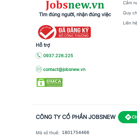
Cẩm na
Quy ch
Tìm đúng người, nhận đúng việc
Liên h
Hỗ trợ
0937.226.225
contact@jobsnew.vn
CÔNG TY CỔ PHẦN JOBSNEW
Ch
1801754466
Mã số thuế: