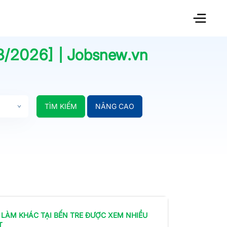
8/2026
] | Jobsnew.vn
TÌM KIẾM
NÂNG CAO
 LÀM
KHÁC
TẠI BẾN TRE
ĐƯỢC XEM NHIỀU
T