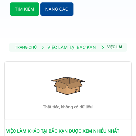
TÌM KIẾM
NÂNG CAO
VIỆC LÀM TẠI BẮC KẠN
VIỆC LÀM KHÁC
TRANG CHỦ
Thật tiếc, không có dữ liệu!
VIỆC LÀM
KHÁC
TẠI BẮC KẠN
ĐƯỢC XEM NHIỀU NHẤT